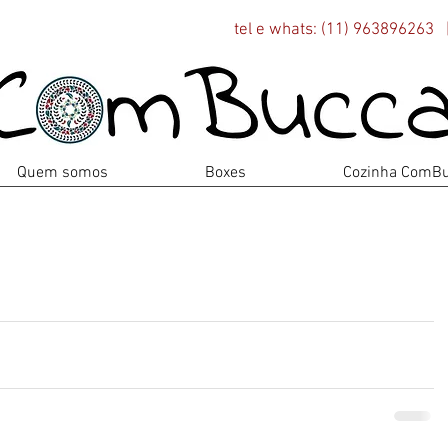
tel e whats: (11) 963896263 |
Quem somos
Boxes
Cozinha ComB